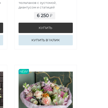
з
тюльпанов с эустомой,
диантусом и статицей
6 250
₽
КУПИТЬ В 1 КЛИК
NEW!