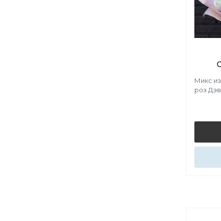
Микс из
роз Дэ