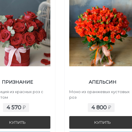
ПРИЗНАНИЕ
АПЕЛЬСИН
ция из красных роз с
Моно из оранжевых кустовых
птом
роз
4 570
4 800
₽
₽