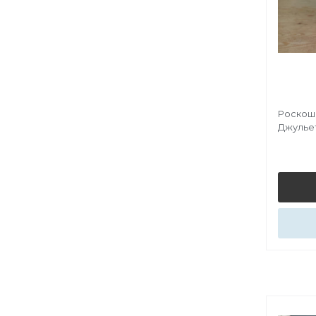
Роскош
Джулье