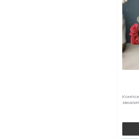
Компози
эвкали