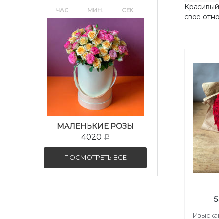
Красивый
ЧАС.
МИН.
СЕК.
свое отно
МАЛЕНЬКИЕ РОЗЫ
4020
Р
ПОСМОТРЕТЬ ВСЕ
5
Изыскан