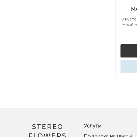
М
19 куст
коробк
Услуги
STEREO
FLOWERS
Подписка на цветы