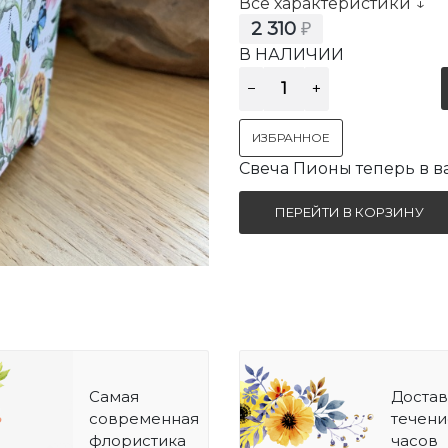
Все характеристики ↓
2 310
₽
В НАЛИЧИИ
ИЗБРАННОЕ
Свеча Пионы теперь в 
ПЕРЕЙТИ В КОРЗИНУ
Самая
Достав
современная
течени
флористика
часов