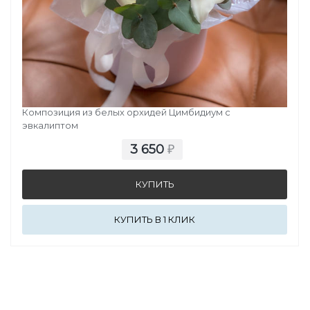
АОСТА
Композиция из белых орхидей Цимбидиум с
эвкалиптом
3 650
₽
КУПИТЬ В 1 КЛИК